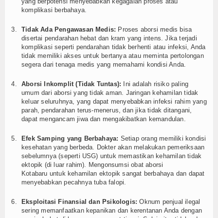
yang berpotensi menyebabkan kegagalan proses atau
komplikasi berbahaya.
Tidak Ada Pengawasan Medis:
Proses aborsi medis bisa
disertai pendarahan hebat dan kram yang intens. Jika terjadi
komplikasi seperti pendarahan tidak berhenti atau infeksi, Anda
tidak memiliki akses untuk bertanya atau meminta pertolongan
segera dari tenaga medis yang memahami kondisi Anda.
Aborsi Inkomplit (Tidak Tuntas):
Ini adalah risiko paling
umum dari aborsi yang tidak aman. Jaringan kehamilan tidak
keluar seluruhnya, yang dapat menyebabkan infeksi rahim yang
parah, pendarahan terus-menerus, dan jika tidak ditangani,
dapat mengancam jiwa dan mengakibatkan kemandulan.
Efek Samping yang Berbahaya:
Setiap orang memiliki kondisi
kesehatan yang berbeda. Dokter akan melakukan pemeriksaan
sebelumnya (seperti USG) untuk memastikan kehamilan tidak
ektopik (di luar rahim). Mengonsumsi obat aborsi
Kotabaru untuk kehamilan ektopik sangat berbahaya dan dapat
menyebabkan pecahnya tuba falopi.
Eksploitasi Finansial dan Psikologis:
Oknum penjual ilegal
sering memanfaatkan kepanikan dan kerentanan Anda dengan