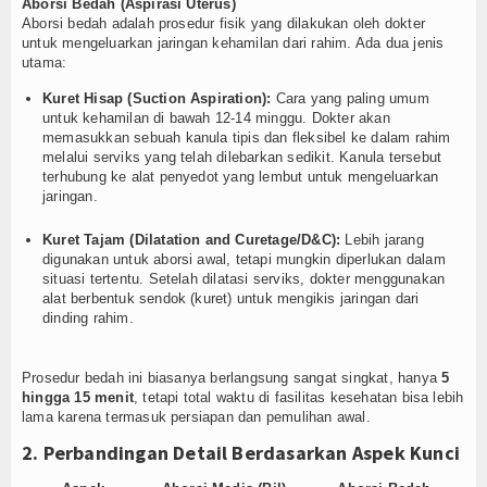
Aborsi Bedah (Aspirasi Uterus)
Aborsi bedah adalah prosedur fisik yang dilakukan oleh dokter
untuk mengeluarkan jaringan kehamilan dari rahim. Ada dua jenis
utama:
Kuret Hisap (Suction Aspiration):
Cara yang paling umum
untuk kehamilan di bawah 12-14 minggu. Dokter akan
memasukkan sebuah kanula tipis dan fleksibel ke dalam rahim
melalui serviks yang telah dilebarkan sedikit. Kanula tersebut
terhubung ke alat penyedot yang lembut untuk mengeluarkan
jaringan.
Kuret Tajam (Dilatation and Curetage/D&C):
Lebih jarang
digunakan untuk aborsi awal, tetapi mungkin diperlukan dalam
situasi tertentu. Setelah dilatasi serviks, dokter menggunakan
alat berbentuk sendok (kuret) untuk mengikis jaringan dari
dinding rahim.
Prosedur bedah ini biasanya berlangsung sangat singkat, hanya
5
hingga 15 menit
, tetapi total waktu di fasilitas kesehatan bisa lebih
lama karena termasuk persiapan dan pemulihan awal.
2. Perbandingan Detail Berdasarkan Aspek Kunci