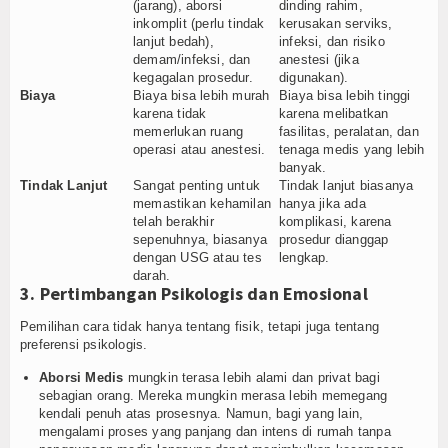
(jarang), aborsi
dinding rahim,
inkomplit (perlu tindak
kerusakan serviks,
lanjut bedah),
infeksi, dan risiko
demam/infeksi, dan
anestesi (jika
kegagalan prosedur.
digunakan).
Biaya
Biaya bisa lebih murah
Biaya bisa lebih tinggi
karena tidak
karena melibatkan
memerlukan ruang
fasilitas, peralatan, dan
operasi atau anestesi.
tenaga medis yang lebih
banyak.
Tindak Lanjut
Sangat penting untuk
Tindak lanjut biasanya
memastikan kehamilan
hanya jika ada
telah berakhir
komplikasi, karena
sepenuhnya, biasanya
prosedur dianggap
dengan USG atau tes
lengkap.
darah.
3. Pertimbangan Psikologis dan Emosional
Pemilihan cara tidak hanya tentang fisik, tetapi juga tentang
preferensi psikologis.
Aborsi Medis
mungkin terasa lebih alami dan privat bagi
sebagian orang. Mereka mungkin merasa lebih memegang
kendali penuh atas prosesnya. Namun, bagi yang lain,
mengalami proses yang panjang dan intens di rumah tanpa