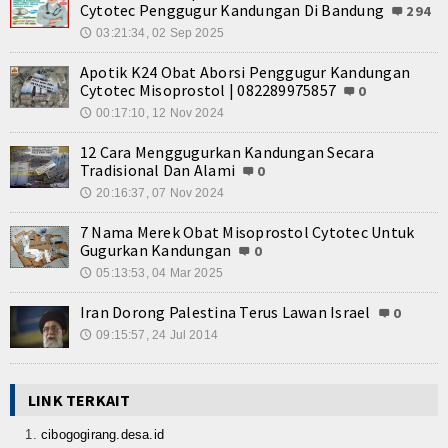
Cytotec Penggugur Kandungan Di Bandung
294
03:21:34, 02 Sep 2025
🕔
Apotik K24 Obat Aborsi Penggugur Kandungan
Cytotec Misoprostol | 082289975857
0
00:17:10, 12 Nov 2024
🕔
12 Cara Menggugurkan Kandungan Secara
Tradisional Dan Alami
0
20:16:37, 07 Nov 2024
🕔
7 Nama Merek Obat Misoprostol Cytotec Untuk
Gugurkan Kandungan
0
05:13:53, 04 Mar 2025
🕔
Iran Dorong Palestina Terus Lawan Israel
0
09:15:57, 24 Jul 2014
🕔
LINK TERKAIT
cibogogirang.desa.id