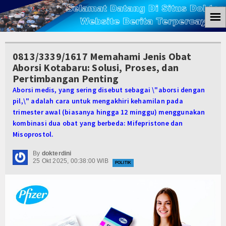
☰
Home
0813/3339/1617 Memahami Jenis Obat
Berita
Aborsi Kotabaru: Solusi, Proses, dan
Pertimbangan Penting
Ham
Aborsi medis, yang sering disebut sebagai \"aborsi dengan
pil,\" adalah cara untuk mengakhiri kehamilan pada
Kemiskinan
trimester awal (biasanya hingga 12 minggu) menggunakan
kombinasi dua obat yang berbeda: Mifepristone dan
Koruptor
Misoprostol.
Ekonomi
By
dokterdini
25 Okt 2025, 00:38:00 WIB
POLITIK
Politik
Hukum
Tutorial