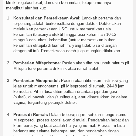
klinik, regulasi lokal, dan usia kehamilan, tetapi umumnya
mengikuti alur berikut:
Konsultasi dan Pemeriksaan Awal:
Langkah pertama dan
terpenting adalah berkonsultasi dengan dokter. Dokter akan
melakukan pemeriksaan USG untuk memastikan usia
kehamilan (biasanya efektif hingga usia kehamilan 10-12
minggu) dan lokasi kehamilan (untuk memastikan bukan
kehamilan ektopik/di luar rahim, yang tidak bisa ditangani
dengan pil ini). Pemeriksaan darah juga mungkin dilakukan.
Pemberian Mifepristone:
Pasien akan diminta untuk minum pil
Mifepristone pertama di klinik atau rumah sakit.
Pemberian Misoprostol:
Pasien akan diberikan instruksi yang
jelas untuk mengonsumsi pil Misoprostol di rumah, 24-48 jam
kemudian. Pil ini bisa ditempatkan di antara pipi dan gusi
(bukal), di bawah lidah (sublingual), atau dimasukkan ke dalam
vagina, tergantung petunjuk dokter.
Proses di Rumah:
Dalam beberapa jam setelah mengonsumsi
Misoprostol, proses aborsi akan dimulai. Pendarahan hebat dan
kram perut yang kuat adalah hal yang normal. Proses ini bisa
berlangsung selama beberapa jam, dan pendarahan ringan