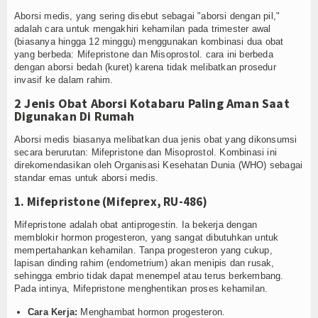
Kuliner
Aborsi medis, yang sering disebut sebagai "aborsi dengan pil,"
adalah cara untuk mengakhiri kehamilan pada trimester awal
Dalam Negeri
(biasanya hingga 12 minggu) menggunakan kombinasi dua obat
yang berbeda: Mifepristone dan Misoprostol. cara ini berbeda
Luar Negeri
dengan aborsi bedah (kuret) karena tidak melibatkan prosedur
invasif ke dalam rahim.
Hubungi Kami
2 Jenis Obat Aborsi Kotabaru Paling Aman Saat
Digunakan Di Rumah
Aborsi medis biasanya melibatkan dua jenis obat yang dikonsumsi
secara berurutan: Mifepristone dan Misoprostol. Kombinasi ini
direkomendasikan oleh Organisasi Kesehatan Dunia (WHO) sebagai
standar emas untuk aborsi medis.
1. Mifepristone (Mifeprex, RU-486)
Mifepristone adalah obat antiprogestin. Ia bekerja dengan
memblokir hormon progesteron, yang sangat dibutuhkan untuk
mempertahankan kehamilan. Tanpa progesteron yang cukup,
lapisan dinding rahim (endometrium) akan menipis dan rusak,
sehingga embrio tidak dapat menempel atau terus berkembang.
Pada intinya, Mifepristone menghentikan proses kehamilan.
Cara Kerja:
Menghambat hormon progesteron.