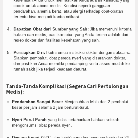
kesehatan Anda untuk memastikan Anda adalah kandidat yang
cocok untuk aborsi medis. Kondisi seperti gangguan
pendarahan, anemia berat, atau alergi terhadap obat-obatan
tertentu bisa menjadi kontraindikasi.
Dapatkan Obat dari Sumber yang Sah:
Jika memenuhi kriteria
hukum dan medis, pastikan obat yang Anda terima adalah dari
resep dokter dan fasilitas kesehatan yang sah.
Persiapkan Diri:
Ikuti semua instruksi dokter dengan saksama.
Siapkan pembalut, obat pereda nyeri yang disarankan dokter,
dan pastikan Anda memiliki pendamping serta akses mudah ke
rumah sakit jika terjadi keadaan darurat.
Tanda-Tanda Komplikasi (Segera Cari Pertolongan
Medis):
Pendarahan Sangat Berat:
Menjenuhkan lebih dari 2 pembalut
besar per jam selama 2 jam berturut-turut.
Nyeri Perut Parah
yang tidak tertahankan bahkan setelah
mengonsumsi obat pereda nyeri.
Demam tinggi
(38°C atau lebih) yang berlangsung lebih dari 24