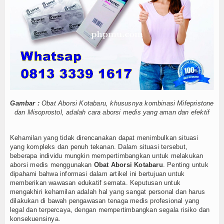
Internasional
Teknologi
Koleksi Video
Album Foto
E-Learning
Gambar :
Obat Aborsi Kotabaru, khususnya kombinasi Mifepristone
dan Misoprostol, adalah cara aborsi medis yang aman dan efektif
Agenda
Kehamilan yang tidak direncanakan dapat menimbulkan situasi
Data Alumni
yang kompleks dan penuh tekanan. Dalam situasi tersebut,
beberapa individu mungkin mempertimbangkan untuk melakukan
Konsultasi
aborsi medis menggunakan
Obat Aborsi Kotabaru
. Penting untuk
dipahami bahwa informasi dalam artikel ini bertujuan untuk
Lainnya
memberikan wawasan edukatif semata. Keputusan untuk
mengakhiri kehamilan adalah hal yang sangat personal dan harus
dilakukan di bawah pengawasan tenaga medis profesional yang
Kesehatan
legal dan terpercaya, dengan mempertimbangkan segala risiko dan
konsekuensinya.