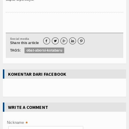
Social media





Share this article
TAGS:
obat-aborsi-kotabaru
KOMENTAR DARI FACEBOOK
WRITE A COMMENT
Nickname
*