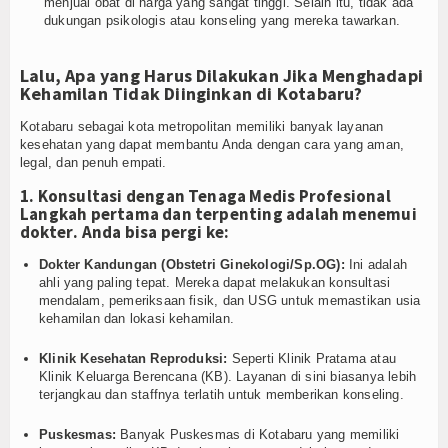
menjual obat di harga yang sangat tinggi. Selain itu, tidak ada
dukungan psikologis atau konseling yang mereka tawarkan.
Lalu, Apa yang Harus Dilakukan Jika Menghadapi
Kehamilan Tidak Diinginkan di Kotabaru?
Kotabaru sebagai kota metropolitan memiliki banyak layanan
kesehatan yang dapat membantu Anda dengan cara yang aman,
legal, dan penuh empati.
1. Konsultasi dengan Tenaga Medis Profesional
Langkah pertama dan terpenting adalah
menemui
dokter
. Anda bisa pergi ke:
Dokter Kandungan (Obstetri Ginekologi/Sp.OG):
Ini adalah
ahli yang paling tepat. Mereka dapat melakukan konsultasi
mendalam, pemeriksaan fisik, dan USG untuk memastikan usia
kehamilan dan lokasi kehamilan.
Klinik Kesehatan Reproduksi:
Seperti Klinik Pratama atau
Klinik Keluarga Berencana (KB). Layanan di sini biasanya lebih
terjangkau dan staffnya terlatih untuk memberikan konseling.
Puskesmas:
Banyak Puskesmas di Kotabaru yang memiliki