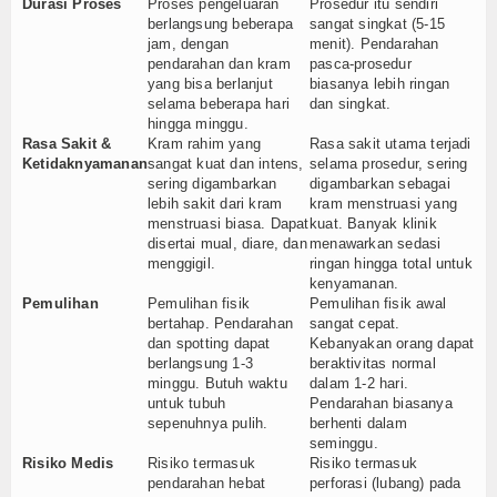
Durasi Proses
Proses pengeluaran
Prosedur itu sendiri
berlangsung beberapa
sangat singkat (5-15
jam, dengan
menit). Pendarahan
pendarahan dan kram
pasca-prosedur
yang bisa berlanjut
biasanya lebih ringan
selama beberapa hari
dan singkat.
hingga minggu.
Rasa Sakit &
Kram rahim yang
Rasa sakit utama terjadi
Ketidaknyamanan
sangat kuat dan intens,
selama prosedur, sering
sering digambarkan
digambarkan sebagai
lebih sakit dari kram
kram menstruasi yang
menstruasi biasa. Dapat
kuat. Banyak klinik
disertai mual, diare, dan
menawarkan sedasi
menggigil.
ringan hingga total untuk
kenyamanan.
Pemulihan
Pemulihan fisik
Pemulihan fisik awal
bertahap. Pendarahan
sangat cepat.
dan spotting dapat
Kebanyakan orang dapat
berlangsung 1-3
beraktivitas normal
minggu. Butuh waktu
dalam 1-2 hari.
untuk tubuh
Pendarahan biasanya
sepenuhnya pulih.
berhenti dalam
seminggu.
Risiko Medis
Risiko termasuk
Risiko termasuk
pendarahan hebat
perforasi (lubang) pada