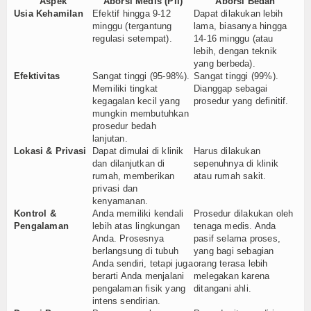
Aspek
Aborsi Medis (Pil)
Aborsi Bedah
Usia Kehamilan
Efektif hingga 9-12
Dapat dilakukan lebih
minggu (tergantung
lama, biasanya hingga
regulasi setempat).
14-16 minggu (atau
lebih, dengan teknik
yang berbeda).
Efektivitas
Sangat tinggi (95-98%).
Sangat tinggi (99%).
Memiliki tingkat
Dianggap sebagai
kegagalan kecil yang
prosedur yang definitif.
mungkin membutuhkan
prosedur bedah
lanjutan.
Lokasi & Privasi
Dapat dimulai di klinik
Harus dilakukan
dan dilanjutkan di
sepenuhnya di klinik
rumah, memberikan
atau rumah sakit.
privasi dan
kenyamanan.
Kontrol &
Anda memiliki kendali
Prosedur dilakukan oleh
Pengalaman
lebih atas lingkungan
tenaga medis. Anda
Anda. Prosesnya
pasif selama proses,
berlangsung di tubuh
yang bagi sebagian
Anda sendiri, tetapi juga
orang terasa lebih
berarti Anda menjalani
melegakan karena
pengalaman fisik yang
ditangani ahli.
intens sendirian.