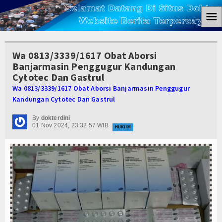
☰
Home
Wa 0813/3339/1617 Obat Aborsi
Berita
Banjarmasin Penggugur Kandungan
Cytotec Dan Gastrul
Ham
Wa 0813/3339/1617 Obat Aborsi Banjarmasin Penggugur
Kandungan Cytotec Dan Gastrul
Kemiskinan
By
dokterdini
Koruptor
01 Nov 2024, 23:32:57 WIB
HUKUM
Ekonomi
Politik
Hukum
Tutorial