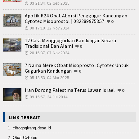
03:21:34, 02 Sep 2025
🕔
Apotik K24 Obat Aborsi Penggugur Kandungan
Cytotec Misoprostol | 082289975857
0
00:17:10, 12 Nov 2024
🕔
12 Cara Menggugurkan Kandungan Secara
Tradisional Dan Alami
0
20:16:37, 07 Nov 2024
🕔
7 Nama Merek Obat Misoprostol Cytotec Untuk
Gugurkan Kandungan
0
05:13:53, 04 Mar 2025
🕔
Iran Dorong Palestina Terus Lawan Israel
0
09:15:57, 24 Jul 2014
🕔
LINK TERKAIT
cibogogirang.desa.id
Obat Cytotec