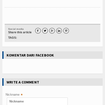
Kuliner
Dalam Negeri
Luar Negeri
Social media
Hubungi Kami





Share this article
TAGS:
KOMENTAR DARI FACEBOOK
WRITE A COMMENT
Nickname
*