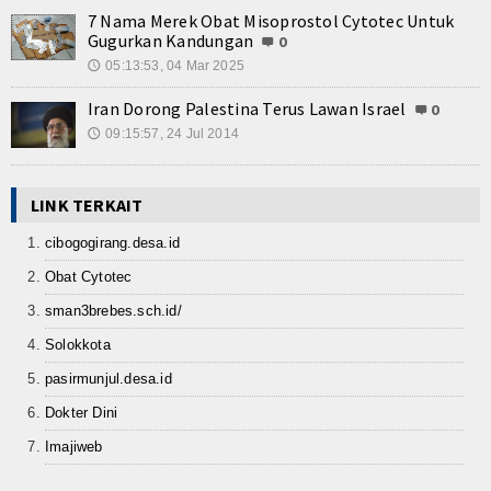
7 Nama Merek Obat Misoprostol Cytotec Untuk
Gugurkan Kandungan
0
05:13:53, 04 Mar 2025
🕔
Iran Dorong Palestina Terus Lawan Israel
0
09:15:57, 24 Jul 2014
🕔
LINK TERKAIT
cibogogirang.desa.id
Obat Cytotec
sman3brebes.sch.id/
Solokkota
pasirmunjul.desa.id
Dokter Dini
Imajiweb