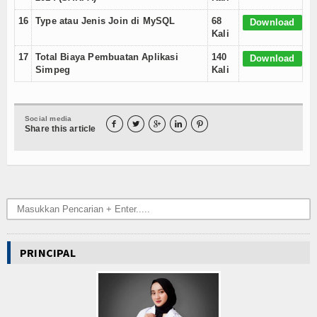
Kuliner
16
Type atau Jenis Join di MySQL
68
Download
Dalam Negeri
Kali
17
Total Biaya Pembuatan Aplikasi
140
Download
Luar Negeri
Simpeg
Kali
Hubungi Kami
Social media





Share this article
PRINCIPAL