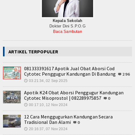
Kepala Sekolah
Dokter Dini S.P.O.G
Baca Sambutan
ARTIKEL TERPOPULER
081333391617 Apotik Jual Obat Aborsi Cod
Cytotec Penggugur Kandungan Di Bandung
296
03:21:34, 02 Sep 2025
🕔
Apotik K24 Obat Aborsi Penggugur Kandungan
Cytotec Misoprostol | 082289975857
0
00:17:10, 12 Nov 2024
🕔
12 Cara Menggugurkan Kandungan Secara
Tradisional Dan Alami
0
20:16:37, 07 Nov 2024
🕔