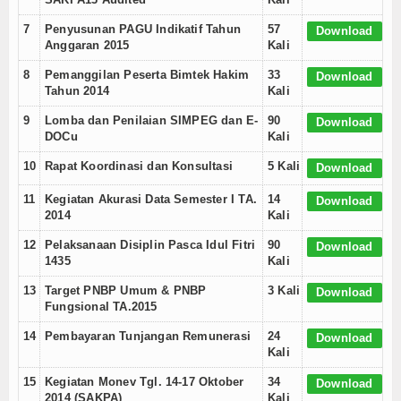
Internasional
7
Penyusunan PAGU Indikatif Tahun
57
Download
Anggaran 2015
Kali
Teknologi
8
Pemanggilan Peserta Bimtek Hakim
33
Download
Tahun 2014
Kali
Koleksi Video
9
Lomba dan Penilaian SIMPEG dan E-
90
Download
Album Foto
DOCu
Kali
10
Rapat Koordinasi dan Konsultasi
5 Kali
Download
E-Learning
11
Kegiatan Akurasi Data Semester I TA.
14
Download
Agenda
2014
Kali
12
Pelaksanaan Disiplin Pasca Idul Fitri
90
Download
Data Alumni
1435
Kali
Konsultasi
13
Target PNBP Umum & PNBP
3 Kali
Download
Fungsional TA.2015
Lainnya
14
Pembayaran Tunjangan Remunerasi
24
Download
Kali
Kesehatan
15
Kegiatan Monev Tgl. 14-17 Oktober
34
Download
2014 (SAKPA)
Kali