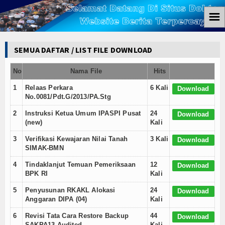
☰
Home
SEMUA DAFTAR / LIST FILE DOWNLOAD
Berita
No
Nama File
Hits
Ham
1
Relaas Perkara
6 Kali
Download
No.0081/Pdt.G/2013/PA.Stg
Kemiskinan
2
Instruksi Ketua Umum IPASPI Pusat
24
Download
(new)
Kali
Koruptor
3
Verifikasi Kewajaran Nilai Tanah
3 Kali
Download
SIMAK-BMN
Ekonomi
4
Tindaklanjut Temuan Pemeriksaan
12
Download
Politik
BPK RI
Kali
5
Penyusunan RKAKL Alokasi
24
Download
Hukum
Anggaran DIPA (04)
Kali
Tutorial
6
Revisi Tata Cara Restore Backup
44
Download
SAKPA13 Audited
Kali