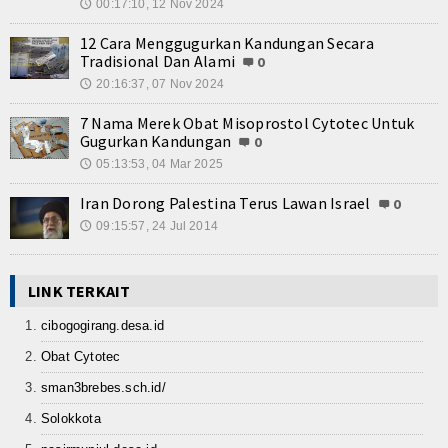
00:17:10, 12 Nov 2024
🕔
12 Cara Menggugurkan Kandungan Secara
Tradisional Dan Alami
0
20:16:37, 07 Nov 2024
🕔
7 Nama Merek Obat Misoprostol Cytotec Untuk
Gugurkan Kandungan
0
05:13:53, 04 Mar 2025
🕔
Iran Dorong Palestina Terus Lawan Israel
0
09:15:57, 24 Jul 2014
🕔
LINK TERKAIT
cibogogirang.desa.id
Obat Cytotec
sman3brebes.sch.id/
Solokkota