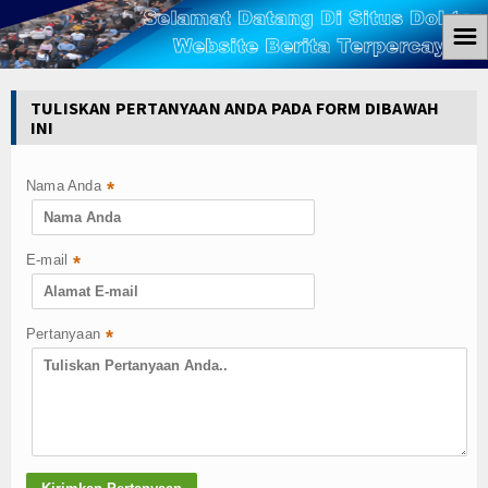
☰
Home
TULISKAN PERTANYAAN ANDA PADA FORM DIBAWAH
INI
Berita
Ham
Nama Anda
*
Kemiskinan
E-mail
*
Koruptor
Ekonomi
Pertanyaan
*
Politik
Hukum
Tutorial