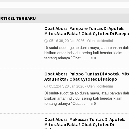
ARTIKEL TERBARU
Obat Aborsi Parepare Tuntas Di Apotek:
Mitos Atau Fakta? Obat Cytotec Di Parepa
🕔
05:16:38, 20 Jan 2026 - Oleh : dokterdini
Di sudut-sudot gelap dunia maya, atau bahkan da
bisikan antar individu, sering kali beredar klaim
tentang adanya "Obat . . .
0
Obat Aborsi Palopo Tuntas Di Apotek: Mit
Atau Fakta? Obat Cytotec Di Palopo
🕔
05:12:47, 20 Jan 2026 - Oleh : dokterdini
Di sudut-sudot gelap dunia maya, atau bahkan da
bisikan antar individu, sering kali beredar klaim
tentang adanya "Obat . . .
0
Obat Aborsi Makassar Tuntas Di Apotek:
Mitos Atau Fakta? Obat Cytotec Di