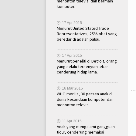
menonton televisi dan bermain
komputer.
🕔
17 Apr 2015
Menurut United Stated Trade
Representatives, 25% obat yang
beredar di adalah palsu.
🕔
17 Apr 2015
Menurut peneliti di Detroit, orang
yang selalu tersenyum lebar
cenderung hidup lama.
🕔
16 Mar 2015
WHO merilis, 30 persen anak di
dunia kecanduan komputer dan
menonton televisi.
🕔
11 Apr 2015
Anak yang mengalami gangguan
tidur, cenderung memakai