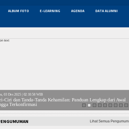
ALBUM FOTO
E-LEARNING
AGENDA
DATA ALUMNI
on text
u, 03 Des 2025 | 02:10:58 WIB
ri-Ciri dan Tanda-Tanda Kehamilan: Panduan Lengkap dari Awal
ngga Terkonfirmasi
PENGUMUMAN
Lihat Semua Pengumum