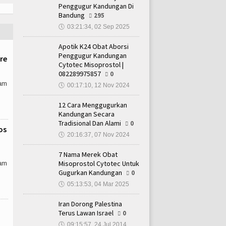
Penggugur Kandungan Di
Bandung
295
🕔
03:21:34, 02 Sep 2025
Apotik K24 Obat Aborsi
Penggugur Kandungan
re
Cytotec Misoprostol |
082289975857
0
lam
🕔
00:17:10, 12 Nov 2024
12 Cara Menggugurkan
Kandungan Secara
Tradisional Dan Alami
0
os
🕔
20:16:37, 07 Nov 2024
7 Nama Merek Obat
Misoprostol Cytotec Untuk
lam
Gugurkan Kandungan
0
🕔
05:13:53, 04 Mar 2025
Iran Dorong Palestina
Terus Lawan Israel
0
🕔
09:15:57, 24 Jul 2014