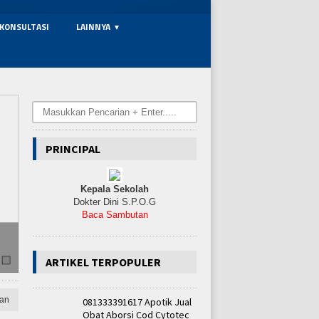
KONSULTASI
LAINNYA
Caption text
PRINCIPAL
Kepala Sekolah
Dokter Dini S.P.O.G
Baca Sambutan
Selasa, 30 Sep 2025 | 02:39:32 WIB
Daftar Obat Pelancar Haid yang Aman dan Efektif Dari Bah
ARTIKEL TERPOPULER
an
081333391617 Apotik Jual
Obat Aborsi Cod Cytotec