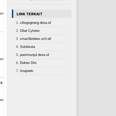
LINK TERKAIT
lam
cibogogirang.desa.id
Obat Cytotec
sman3brebes.sch.id/
Solokkota
pasirmunjul.desa.id
lam
Dokter Dini
Imajiweb
os
lam