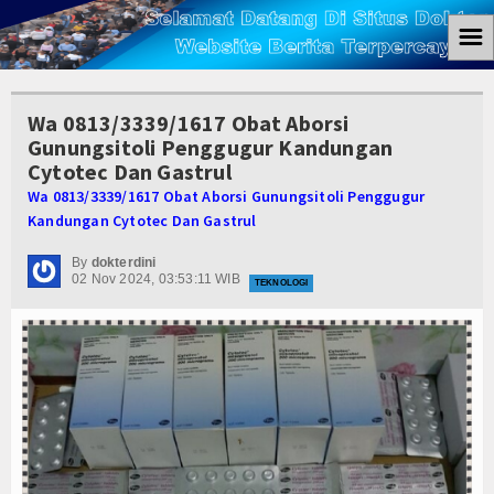
☰
Home
Wa 0813/3339/1617 Obat Aborsi
Berita
Gunungsitoli Penggugur Kandungan
Cytotec Dan Gastrul
Ham
Wa 0813/3339/1617 Obat Aborsi Gunungsitoli Penggugur
Kandungan Cytotec Dan Gastrul
Kemiskinan
By
dokterdini
Koruptor
02 Nov 2024, 03:53:11 WIB
TEKNOLOGI
Ekonomi
Politik
Hukum
Tutorial