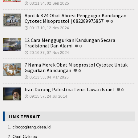
03:21:34, 02 Sep 2025
🕔
Apotik K24 Obat Aborsi Penggugur Kandungan
Cytotec Misoprostol | 082289975857
0
00:17:10, 12 Nov 2024
🕔
12 Cara Menggugurkan Kandungan Secara
Tradisional Dan Alami
0
20:16:37, 07 Nov 2024
🕔
7 Nama Merek Obat Misoprostol Cytotec Untuk
Gugurkan Kandungan
0
05:13:53, 04 Mar 2025
🕔
Iran Dorong Palestina Terus Lawan Israel
0
09:15:57, 24 Jul 2014
🕔
LINK TERKAIT
cibogogirang.desa.id
Obat Cytotec