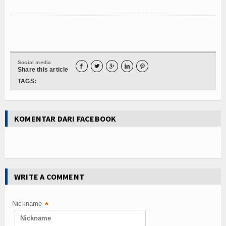
Kuliner
Dalam Negeri
Luar Negeri
Social media
Hubungi Kami





Share this article
TAGS:
KOMENTAR DARI FACEBOOK
WRITE A COMMENT
Nickname
*