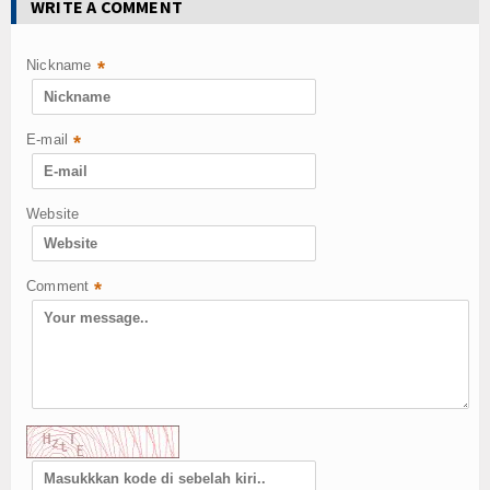
Kuliner
WRITE A COMMENT
Dalam Negeri
Nickname
*
Luar Negeri
E-mail
*
Hubungi Kami
Website
Comment
*