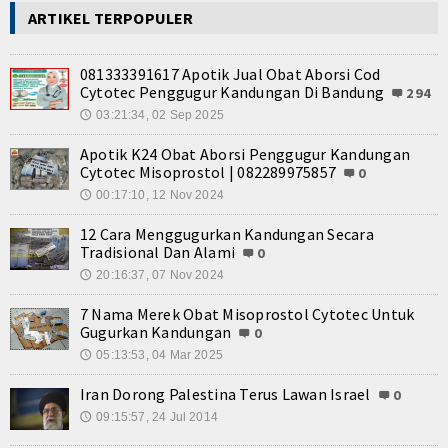
ARTIKEL TERPOPULER
081333391617 Apotik Jual Obat Aborsi Cod
Cytotec Penggugur Kandungan Di Bandung
294
03:21:34, 02 Sep 2025
🕔
Apotik K24 Obat Aborsi Penggugur Kandungan
Cytotec Misoprostol | 082289975857
0
00:17:10, 12 Nov 2024
🕔
12 Cara Menggugurkan Kandungan Secara
Tradisional Dan Alami
0
20:16:37, 07 Nov 2024
🕔
7 Nama Merek Obat Misoprostol Cytotec Untuk
Gugurkan Kandungan
0
05:13:53, 04 Mar 2025
🕔
Iran Dorong Palestina Terus Lawan Israel
0
09:15:57, 24 Jul 2014
🕔