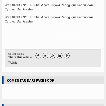
Internasional
Wa 0813/3339/1617 Obat Aborsi Ngawi Penggugur Kandungan
Cytotec Dan Gastrul
Teknologi
Wa 0813/3339/1617 Obat Aborsi Ngawi Penggugur Kandungan
Cytotec Dan Gastrul
Koleksi Video
Album Foto
E-Learning
Social media
Agenda





Share this article
TAGS:
Data Alumni
Konsultasi
KOMENTAR DARI FACEBOOK
Lainnya
Kesehatan