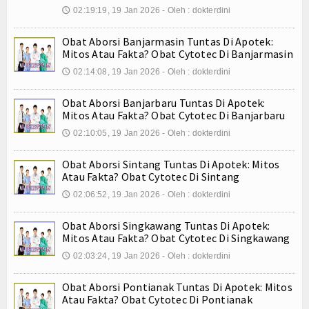
02:19:19, 19 Jan 2026 - Oleh : dokterdini
🕔
Internasional
Obat Aborsi Banjarmasin Tuntas Di Apotek:
Teknologi
Mitos Atau Fakta? Obat Cytotec Di Banjarmasin
02:14:08, 19 Jan 2026 - Oleh : dokterdini
Koleksi Video
🕔
Obat Aborsi Banjarbaru Tuntas Di Apotek:
Album Foto
Mitos Atau Fakta? Obat Cytotec Di Banjarbaru
E-Learning
02:10:05, 19 Jan 2026 - Oleh : dokterdini
🕔
Agenda
Obat Aborsi Sintang Tuntas Di Apotek: Mitos
Atau Fakta? Obat Cytotec Di Sintang
Data Alumni
02:06:52, 19 Jan 2026 - Oleh : dokterdini
🕔
Konsultasi
Obat Aborsi Singkawang Tuntas Di Apotek:
Mitos Atau Fakta? Obat Cytotec Di Singkawang
Lainnya
02:03:24, 19 Jan 2026 - Oleh : dokterdini
🕔
Kesehatan
Obat Aborsi Pontianak Tuntas Di Apotek: Mitos
Atau Fakta? Obat Cytotec Di Pontianak