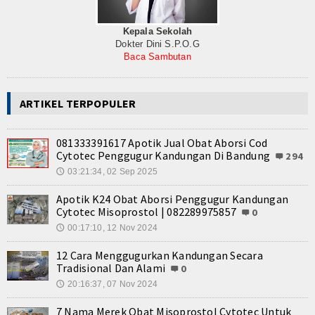
Kepala Sekolah
Dokter Dini S.P.O.G
Baca Sambutan
ARTIKEL TERPOPULER
081333391617 Apotik Jual Obat Aborsi Cod
Cytotec Penggugur Kandungan Di Bandung
294
03:21:34, 02 Sep 2025
🕔
Apotik K24 Obat Aborsi Penggugur Kandungan
Cytotec Misoprostol | 082289975857
0
00:17:10, 12 Nov 2024
🕔
12 Cara Menggugurkan Kandungan Secara
Tradisional Dan Alami
0
20:16:37, 07 Nov 2024
🕔
7 Nama Merek Obat Misoprostol Cytotec Untuk