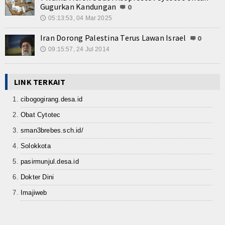
Gugurkan Kandungan
0
05:13:53, 04 Mar 2025
🕔
Iran Dorong Palestina Terus Lawan Israel
0
09:15:57, 24 Jul 2014
🕔
LINK TERKAIT
cibogogirang.desa.id
Obat Cytotec
sman3brebes.sch.id/
Solokkota
pasirmunjul.desa.id
Dokter Dini
Imajiweb