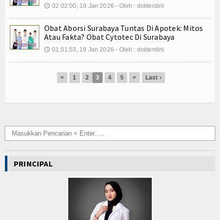
Kuliner
02:02:00, 19 Jan 2026 - Oleh : dokterdini
🕔
Dalam Negeri
Obat Aborsi Surabaya Tuntas Di Apotek: Mitos
Atau Fakta? Obat Cytotec Di Surabaya
Luar Negeri
01:51:53, 19 Jan 2026 - Oleh : dokterdini
🕔
Hubungi Kami
<
1
2
3
4
5
>
Last ›
PRINCIPAL