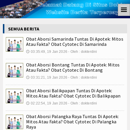
☰
Home
SEMUA BERITA
Berita
Obat Aborsi Samarinda Tuntas Di Apotek: Mitos
Atau Fakta? Obat Cytotec Di Samarinda
Ham
03:35:49, 19 Jan 2026 - Oleh : dokterdini
🕔
Kemiskinan
Obat Aborsi Bontang Tuntas Di Apotek: Mitos
Atau Fakta? Obat Cytotec Di Bontang
Koruptor
03:31:21, 19 Jan 2026 - Oleh : dokterdini
🕔
Ekonomi
Obat Aborsi Balikpapan Tuntas Di Apotek:
Mitos Atau Fakta? Obat Cytotec Di Balikpapan
Politik
02:22:54, 19 Jan 2026 - Oleh : dokterdini
🕔
Hukum
Obat Aborsi Palangka Raya Tuntas Di Apotek:
Mitos Atau Fakta? Obat Cytotec Di Palangka
Tutorial
Raya