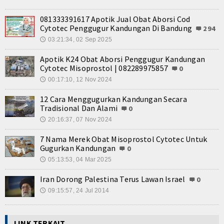
Kuliner
081333391617 Apotik Jual Obat Aborsi Cod
Dalam Negeri
Cytotec Penggugur Kandungan Di Bandung
294
03:21:34, 02 Sep 2025
🕔
Luar Negeri
Apotik K24 Obat Aborsi Penggugur Kandungan
Hubungi Kami
Cytotec Misoprostol | 082289975857
0
00:17:10, 12 Nov 2024
🕔
12 Cara Menggugurkan Kandungan Secara
Tradisional Dan Alami
0
20:16:37, 07 Nov 2024
🕔
7 Nama Merek Obat Misoprostol Cytotec Untuk
Gugurkan Kandungan
0
05:13:53, 04 Mar 2025
🕔
Iran Dorong Palestina Terus Lawan Israel
0
09:15:57, 24 Jul 2014
🕔
LINK TERKAIT