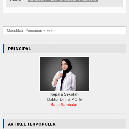
Internasional
Teknologi
Koleksi Video
Album Foto
PRINCIPAL
E-Learning
Agenda
Data Alumni
Konsultasi
Kepala Sekolah
Dokter Dini S.P.O.G
Lainnya
Baca Sambutan
Kesehatan
ARTIKEL TERPOPULER