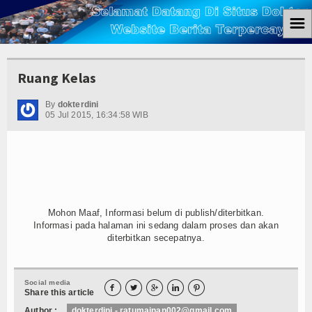
☰
Home
Ruang Kelas
Berita
By
dokterdini
05 Jul 2015, 16:34:58 WIB
Ham
Kemiskinan
Koruptor
Ekonomi
Mohon Maaf, Informasi belum di publish/diterbitkan.
Informasi pada halaman ini sedang dalam proses dan akan
Politik
diterbitkan secepatnya.
Hukum
Social media





Share this article
Tutorial
Author :
dokterdini - ratumainan002@gmail.com