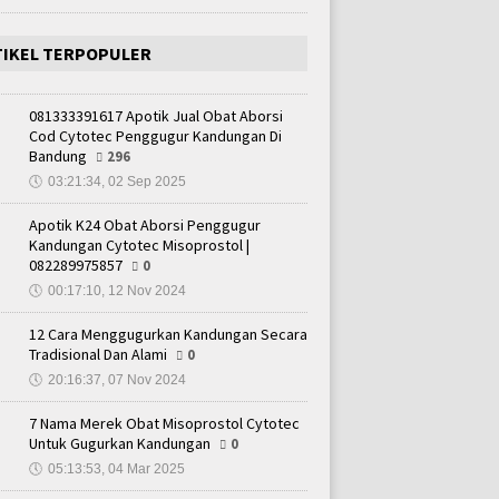
TIKEL TERPOPULER
081333391617 Apotik Jual Obat Aborsi
Cod Cytotec Penggugur Kandungan Di
Bandung
296
🕔
03:21:34, 02 Sep 2025
Apotik K24 Obat Aborsi Penggugur
Kandungan Cytotec Misoprostol |
082289975857
0
🕔
00:17:10, 12 Nov 2024
12 Cara Menggugurkan Kandungan Secara
Tradisional Dan Alami
0
🕔
20:16:37, 07 Nov 2024
7 Nama Merek Obat Misoprostol Cytotec
Untuk Gugurkan Kandungan
0
🕔
05:13:53, 04 Mar 2025