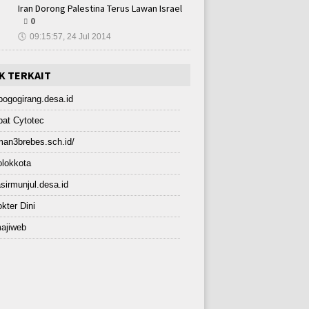
Iran Dorong Palestina Terus Lawan Israel
0
🕔
09:15:57, 24 Jul 2014
K TERKAIT
bogogirang.desa.id
at Cytotec
an3brebes.sch.id/
lokkota
sirmunjul.desa.id
kter Dini
ajiweb