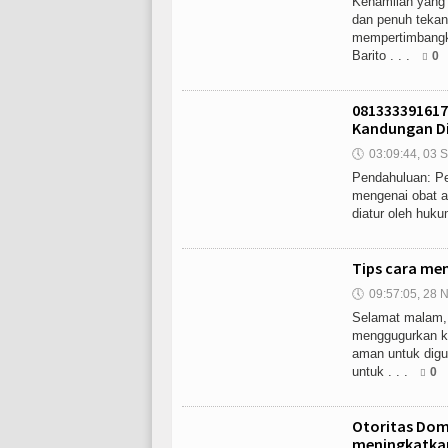
Kehamilan yang 
dan penuh tekan
mempertimbangk
Barito . . .
0
081333391617
Kandungan D
🕔
03:09:44, 03 S
Pendahuluan: Pe
mengenai obat ab
diatur oleh huku
Tips cara me
🕔
09:57:05, 28 N
Selamat malam,
menggugurkan k
aman untuk digu
untuk . . .
0
Otoritas Dom
meningkatka