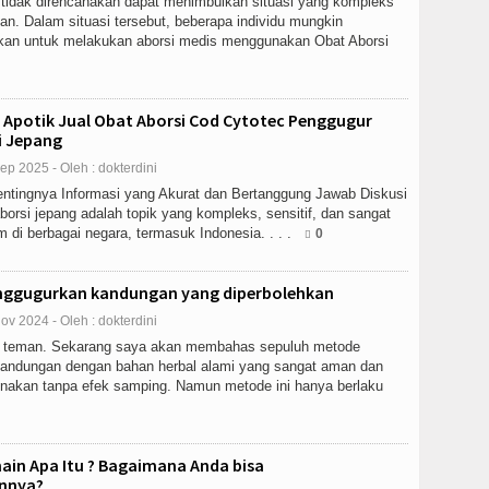
tidak direncanakan dapat menimbulkan situasi yang kompleks
an. Dalam situasi tersebut, beberapa individu mungkin
an untuk melakukan aborsi medis menggunakan Obat Aborsi
 Apotik Jual Obat Aborsi Cod Cytotec Penggugur
i Jepang
ep 2025 - Oleh : dokterdini
ntingnya Informasi yang Akurat dan Bertanggung Jawab Diskusi
orsi jepang adalah topik yang kompleks, sensitif, dan sangat
m di berbagai negara, termasuk Indonesia. . . .
0
nggugurkan kandungan yang diperbolehkan
ov 2024 - Oleh : dokterdini
 teman. Sekarang saya akan membahas sepuluh metode
andungan dengan bahan herbal alami yang sangat aman dan
nakan tanpa efek samping. Namun metode ini hanya berlaku
ain Apa Itu ? Bagaimana Anda bisa
nnya?