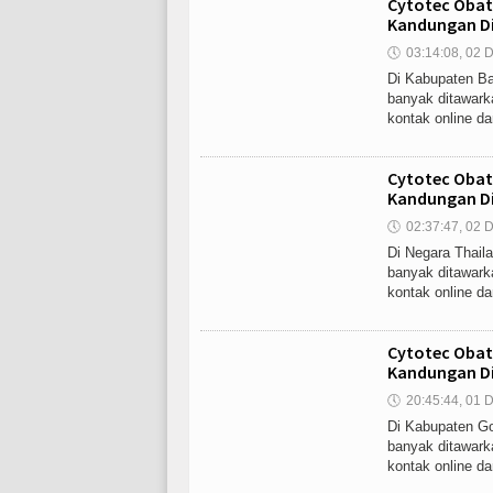
Cytotec Obat
Kandungan Di
🕔
03:14:08, 02 D
Di Kabupaten Bad
banyak ditawark
kontak online da
Cytotec Obat
Kandungan Di
🕔
02:37:47, 02 D
Di Negara Thaila
banyak ditawark
kontak online da
Cytotec Obat
Kandungan Di
🕔
20:45:44, 01 D
Di Kabupaten Gow
banyak ditawark
kontak online da