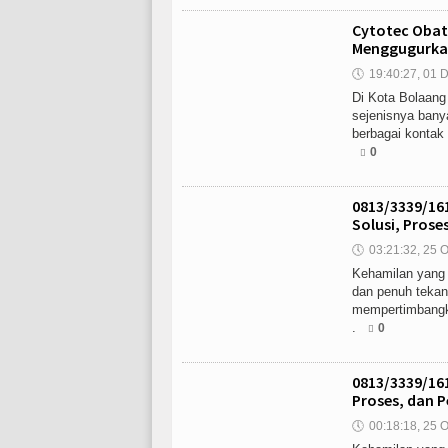
Cytotec Obat
Menggugurkan
🕔
19:40:27, 01 D
Di Kota Bolaang
sejenisnya bany
berbagai kontak 
0
0813/3339/16
Solusi, Pros
🕔
03:21:32, 25 O
Kehamilan yang 
dan penuh tekan
mempertimbangk
.
0
0813/3339/161
Proses, dan 
🕔
00:18:18, 25 O