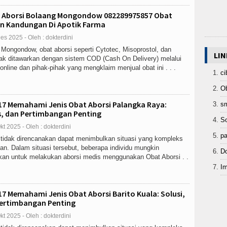
 Aborsi Bolaang Mongondow 082289975857 Obat
 Kandungan Di Apotik Farma
es 2025 - Oleh : dokterdini
 Mongondow, obat aborsi seperti Cytotec, Misoprostol, dan
LIN
ak ditawarkan dengan sistem COD (Cash On Delivery) melalui
online dan pihak-pihak yang mengklaim menjual obat ini . . .
ci
Ob
17 Memahami Jenis Obat Aborsi Palangka Raya:
sm
es, dan Pertimbangan Penting
So
kt 2025 - Oleh : dokterdini
pa
tidak direncanakan dapat menimbulkan situasi yang kompleks
an. Dalam situasi tersebut, beberapa individu mungkin
Do
an untuk melakukan aborsi medis menggunakan Obat Aborsi . .
Im
7 Memahami Jenis Obat Aborsi Barito Kuala: Solusi,
Pertimbangan Penting
kt 2025 - Oleh : dokterdini