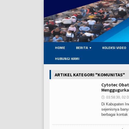
HOME
BERITA
KOLEKSI VIDEO
HUBUNGI KAMI
ARTIKEL KATEGORI "KOMUNITAS"
Cytotec Obat 
Menggugurkan
🕔
03:58:30, 02 D
Di Kabupaten Indr
sejenisnya bany
berbagai kontak 