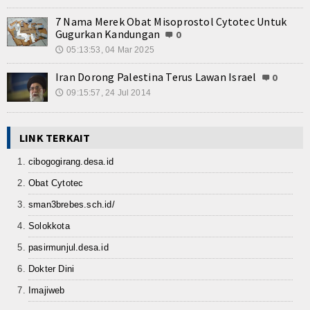
Kuliner
7 Nama Merek Obat Misoprostol Cytotec Untuk
Dalam Negeri
Gugurkan Kandungan
0
05:13:53, 04 Mar 2025
🕔
Luar Negeri
Iran Dorong Palestina Terus Lawan Israel
0
Hubungi Kami
09:15:57, 24 Jul 2014
🕔
LINK TERKAIT
cibogogirang.desa.id
Obat Cytotec
sman3brebes.sch.id/
Solokkota
pasirmunjul.desa.id
Dokter Dini
Imajiweb