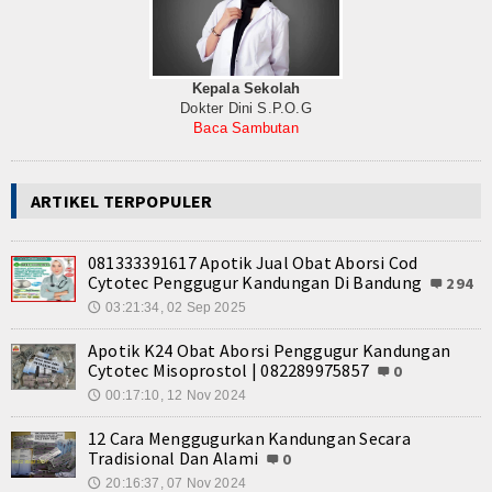
Internasional
Teknologi
Kepala Sekolah
Dokter Dini S.P.O.G
Koleksi Video
Baca Sambutan
Album Foto
ARTIKEL TERPOPULER
E-Learning
Agenda
081333391617 Apotik Jual Obat Aborsi Cod
Cytotec Penggugur Kandungan Di Bandung
294
Data Alumni
03:21:34, 02 Sep 2025
🕔
Apotik K24 Obat Aborsi Penggugur Kandungan
Konsultasi
Cytotec Misoprostol | 082289975857
0
00:17:10, 12 Nov 2024
🕔
Lainnya
12 Cara Menggugurkan Kandungan Secara
Kesehatan
Tradisional Dan Alami
0
20:16:37, 07 Nov 2024
🕔