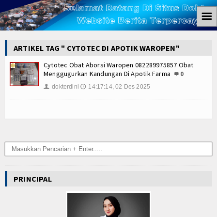
☰
Home
ARTIKEL TAG " CYTOTEC DI APOTIK WAROPEN"
Berita
Cytotec Obat Aborsi Waropen 082289975857 Obat
Menggugurkan Kandungan Di Apotik Farma
0
Ham
dokterdini
14:17:14, 02 Des 2025
👤
🕔
Kemiskinan
Koruptor
Ekonomi
Politik
PRINCIPAL
Hukum
Tutorial