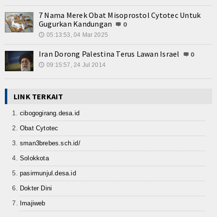
Kuliner
7 Nama Merek Obat Misoprostol Cytotec Untuk
Dalam Negeri
Gugurkan Kandungan
0
05:13:53, 04 Mar 2025
🕔
Luar Negeri
Iran Dorong Palestina Terus Lawan Israel
0
Hubungi Kami
09:15:57, 24 Jul 2014
🕔
LINK TERKAIT
cibogogirang.desa.id
Obat Cytotec
sman3brebes.sch.id/
Solokkota
pasirmunjul.desa.id
Dokter Dini
Imajiweb