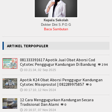
Internasional
Teknologi
Kepala Sekolah
Dokter Dini S.P.O.G
Koleksi Video
Baca Sambutan
Album Foto
ARTIKEL TERPOPULER
E-Learning
Agenda
081333391617 Apotik Jual Obat Aborsi Cod
Cytotec Penggugur Kandungan Di Bandung
294
Data Alumni
03:21:34, 02 Sep 2025
🕔
Apotik K24 Obat Aborsi Penggugur Kandungan
Konsultasi
Cytotec Misoprostol | 082289975857
0
00:17:10, 12 Nov 2024
🕔
Lainnya
12 Cara Menggugurkan Kandungan Secara
Kesehatan
Tradisional Dan Alami
0
20:16:37, 07 Nov 2024
🕔