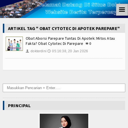
☰
Home
ARTIKEL TAG " OBAT CYTOTEC DI APOTEK PAREPARE"
Berita
Obat Aborsi Parepare Tuntas Di Apotek: Mitos Atau
Fakta? Obat Cytotec Di Parepare
0
Ham
dokterdini
05:16:38, 20 Jan 2026
👤
🕔
Kemiskinan
Koruptor
Ekonomi
Politik
PRINCIPAL
Hukum
Tutorial