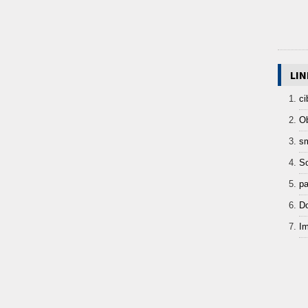
LIN
ci
Ob
sm
So
pa
Do
Im