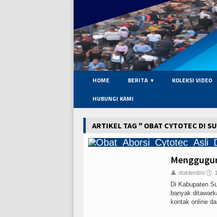
HOME
BERITA
KOLEKSI VIDEO
HUBUNGI KAMI
ARTIKEL TAG " OBAT CYTOTEC DI S
Menggugur
👤
dokterdini
🕔
Di Kabupaten Sup
banyak ditawark
kontak online da