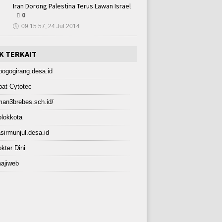
Iran Dorong Palestina Terus Lawan Israel
0
🕔
09:15:57, 24 Jul 2014
K TERKAIT
bogogirang.desa.id
at Cytotec
an3brebes.sch.id/
lokkota
sirmunjul.desa.id
kter Dini
ajiweb