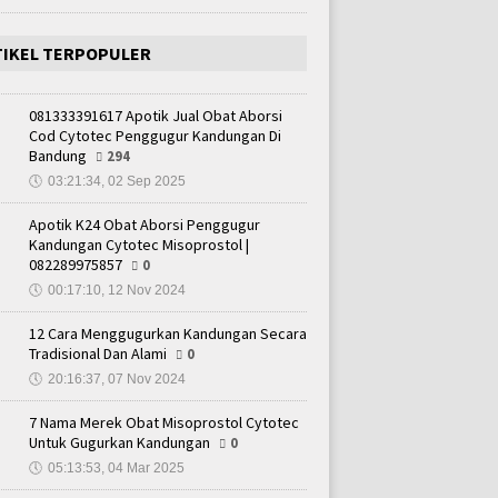
TIKEL TERPOPULER
081333391617 Apotik Jual Obat Aborsi
Cod Cytotec Penggugur Kandungan Di
Bandung
294
🕔
03:21:34, 02 Sep 2025
Apotik K24 Obat Aborsi Penggugur
Kandungan Cytotec Misoprostol |
082289975857
0
🕔
00:17:10, 12 Nov 2024
12 Cara Menggugurkan Kandungan Secara
Tradisional Dan Alami
0
🕔
20:16:37, 07 Nov 2024
7 Nama Merek Obat Misoprostol Cytotec
Untuk Gugurkan Kandungan
0
🕔
05:13:53, 04 Mar 2025