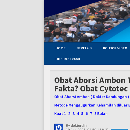
HOME
BERITA
KOLEKSI VIDEO
HUBUNGI KAMI
Obat Aborsi Ambon T
Fakta? Obat Cytotec
Obat Aborsi Ambon ( Dokter Kandungan ) 
Metode Menggugurkan Kehamilan diluar B
Kuat 1- 2- 3- 4- 5- 6- 7- 8 Bulan
By
dokterdini