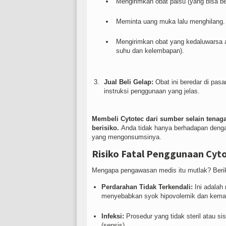
Mengirimkan obat palsu (yang bisa be
Meminta uang muka lalu menghilang.
Mengirimkan obat yang kedaluwarsa at
suhu dan kelembapan).
Jual Beli Gelap:
Obat ini beredar di pasar
instruksi penggunaan yang jelas.
Membeli Cytotec dari sumber selain tenaga
berisiko.
Anda tidak hanya berhadapan denga
yang mengonsumsinya.
Risiko Fatal Penggunaan Cy
Mengapa pengawasan medis itu mutlak? Berik
Perdarahan Tidak Terkendali:
Ini adalah 
menyebabkan syok hipovolemik dan kematia
Infeksi:
Prosedur yang tidak steril atau sis
(sepsis).