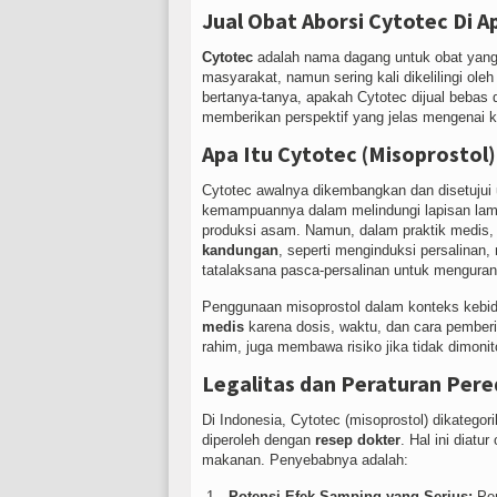
Jual Obat Aborsi Cytotec Di
Cytotec
adalah nama dagang untuk obat yang
masyarakat, namun sering kali dikelilingi ole
bertanya-tanya, apakah Cytotec dijual bebas d
memberikan perspektif yang jelas mengenai ke
Apa Itu Cytotec (Misoprostol)
Cytotec awalnya dikembangkan dan disetujui
kemampuannya dalam melindungi lapisan lam
produksi asam. Namun, dalam praktik medis,
kandungan
, seperti menginduksi persalinan
tatalaksana pasca-persalinan untuk menguran
Penggunaan misoprostol dalam konteks kebid
medis
karena dosis, waktu, dan cara pemberia
rahim, juga membawa risiko jika tidak dimonit
Legalitas dan Peraturan Pere
Di Indonesia, Cytotec (misoprostol) dikatego
diperoleh dengan
resep dokter
. Hal ini diat
makanan. Penyebabnya adalah:
Potensi Efek Samping yang Serius:
Pen