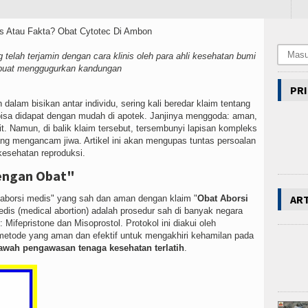
elah terjamin dengan cara klinis oleh para ahli kesehatan bumi
uat menggugurkan kandungan
PRI
dalam bisikan antar individu, sering kali beredar klaim tentang
bisa didapat dengan mudah di apotek. Janjinya menggoda: aman,
mit. Namun, di balik klaim tersebut, tersembunyi lapisan kompleks
yang mengancam jiwa. Artikel ini akan mengupas tuntas persoalan
kesehatan reproduksi.
engan Obat"
AR
aborsi medis" yang sah dan aman dengan klaim "
Obat Aborsi
edis (medical abortion) adalah prosedur sah di banyak negara
ifepristone dan Misoprostol. Protokol ini diakui oleh
metode yang aman dan efektif untuk mengakhiri kehamilan pada
awah pengawasan tenaga kesehatan terlatih
.