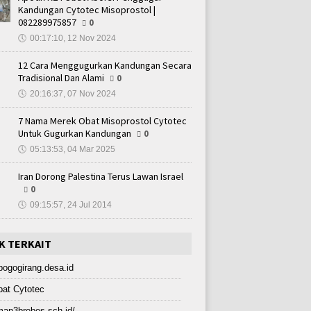
Kandungan Cytotec Misoprostol |
082289975857
0
🕔
00:17:10, 12 Nov 2024
12 Cara Menggugurkan Kandungan Secara
Tradisional Dan Alami
0
🕔
20:16:37, 07 Nov 2024
7 Nama Merek Obat Misoprostol Cytotec
Untuk Gugurkan Kandungan
0
🕔
05:13:53, 04 Mar 2025
Iran Dorong Palestina Terus Lawan Israel
0
🕔
09:15:57, 24 Jul 2014
K TERKAIT
bogogirang.desa.id
at Cytotec
an3brebes.sch.id/