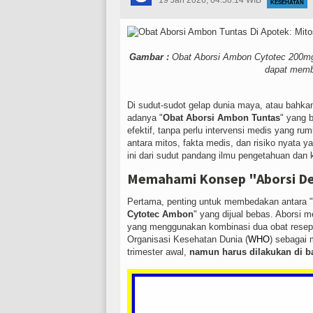
19 Jan 2026, 04:50:14 WIB
KESEHATAN
Gambar :
Obat Aborsi Ambon Cytotec 200mg t
dapat memb
Di sudut-sudot gelap dunia maya, atau bahkan 
adanya "
Obat Aborsi Ambon Tuntas
" yang 
efektif, tanpa perlu intervensi medis yang ru
antara mitos, fakta medis, dan risiko nyata 
ini dari sudut pandang ilmu pengetahuan dan 
Memahami Konsep "Aborsi D
Pertama, penting untuk membedakan antara "
Cytotec Ambon
" yang dijual bebas. Aborsi m
yang menggunakan kombinasi dua obat resep: M
Organisasi Kesehatan Dunia (
WHO
) sebagai 
trimester awal,
namun harus dilakukan di b