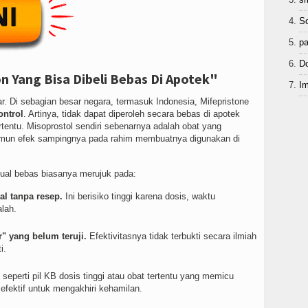
So
pa
Do
n Yang Bisa Dibeli Bebas Di Apotek"
Im
ar. Di sebagian besar negara, termasuk Indonesia, Mifepristone
ontrol
. Artinya, tidak dapat diperoleh secara bebas di apotek
rtentu. Misoprostol sendiri sebenarnya adalah obat yang
namun efek sampingnya pada rahim membuatnya digunakan di
jual bebas biasanya merujuk pada:
al tanpa resep.
Ini berisiko tinggi karena dosis, waktu
lah.
" yang belum teruji.
Efektivitasnya tidak terbukti secara ilmiah
i.
seperti pil KB dosis tinggi atau obat tertentu yang memicu
 efektif untuk mengakhiri kehamilan.