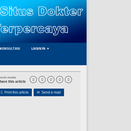
KONSULTASI
LAINNYA
ocial media





hare this article

Print this article
✉
Send e-mail