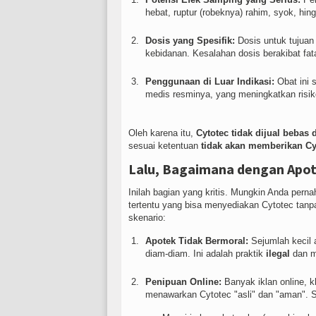
hebat, ruptur (robeknya) rahim, syok, hin
Dosis yang Spesifik:
Dosis untuk tujuan
kebidanan. Kesalahan dosis berakibat fata
Penggunaan di Luar Indikasi:
Obat ini s
medis resminya, yang meningkatkan risik
Oleh karena itu,
Cytotec tidak dijual bebas
sesuai ketentuan
tidak akan memberikan Cy
Lalu, Bagaimana dengan Apo
Inilah bagian yang kritis. Mungkin Anda pe
tertentu yang bisa menyediakan Cytotec tanpa
skenario:
Apotek Tidak Bermoral:
Sejumlah kecil 
diam-diam. Ini adalah praktik
ilegal
dan m
Penipuan Online:
Banyak iklan online, k
menawarkan Cytotec "asli" dan "aman". 