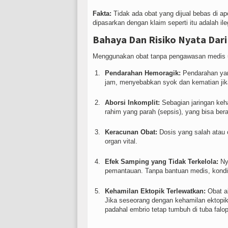
Fakta:
Tidak ada obat yang dijual bebas di ap
dipasarkan dengan klaim seperti itu adalah il
Bahaya Dan Risiko Nyata Dari
Menggunakan obat tanpa pengawasan medis u
Pendarahan Hemoragik:
Pendarahan yang
jam, menyebabkan syok dan kematian jika 
Aborsi Inkomplit:
Sebagian jaringan keha
rahim yang parah (sepsis), yang bisa be
Keracunan Obat:
Dosis yang salah atau
organ vital.
Efek Samping yang Tidak Terkelola:
Nye
pemantauan. Tanpa bantuan medis, kondi
Kehamilan Ektopik Terlewatkan:
Obat ab
Jika seseorang dengan kehamilan ektopik
padahal embrio tetap tumbuh di tuba fa