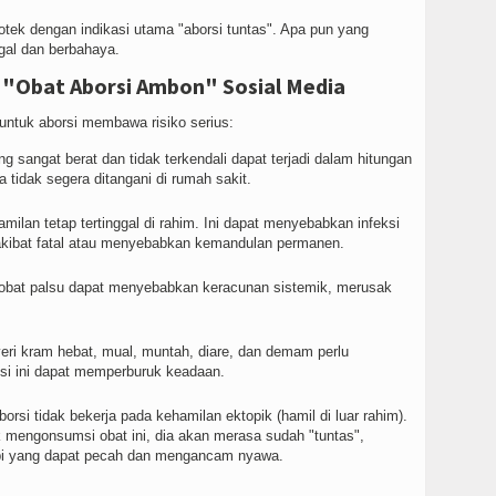
otek dengan indikasi utama "aborsi tuntas". Apa pun yang
egal dan berbahaya.
 "Obat Aborsi Ambon" Sosial Media
ntuk aborsi membawa risiko serius:
 sangat berat dan tidak terkendali dapat terjadi dalam hitungan
tidak segera ditangani di rumah sakit.
milan tetap tertinggal di rahim. Ini dapat menyebabkan infeksi
rakibat fatal atau menyebabkan kemandulan permanen.
 obat palsu dapat menyebabkan keracunan sistemik, merusak
ri kram hebat, mual, muntah, diare, dan demam perlu
si ini dapat memperburuk keadaan.
orsi tidak bekerja pada kehamilan ektopik (hamil di luar rahim).
 mengonsumsi obat ini, dia akan merasa sudah "tuntas",
lopi yang dapat pecah dan mengancam nyawa.