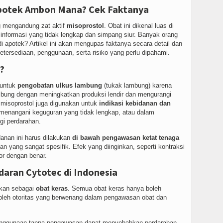
 Apotek Ambon Mana? Cek Faktanya
 mengandung zat aktif
misoprostol
. Obat ini dikenal luas di
h informasi yang tidak lengkap dan simpang siur. Banyak orang
i apotek? Artikel ini akan mengupas faktanya secara detail dan
tersediaan, penggunaan, serta risiko yang perlu dipahami.
?
 untuk
pengobatan ulkus lambung
(tukak lambung) karena
bung dengan meningkatkan produksi lendir dan mengurangi
 misoprostol juga digunakan untuk
indikasi kebidanan dan
, menangani keguguran yang tidak lengkap, atau dalam
gi perdarahan.
anan ini harus dilakukan
di bawah pengawasan ketat tenaga
n yang sangat spesifik. Efek yang diinginkan, seperti kontraksi
or dengan benar.
daran Cytotec di Indonesia
rikan sebagai
obat keras
. Semua obat keras hanya boleh
ur oleh otoritas yang berwenang dalam pengawasan obat dan
ggunaan tanpa pengawasan dapat menyebabkan perdarahan