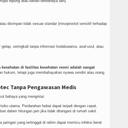
rupa tepung atau bahan berbahaya lain).
au disimpan tidak sesuai standar (misoprostol sensitif terhadap
 gelap, seringkali tanpa informasi kedaluwarsa, asal-usul, atau
 kesehatan di fasilitas kesehatan resmi adalah sangat
n hukum, tetapi juga membahayakan nyawa sendiri atau orang
totec Tanpa Pengawasan Medis
ut bahaya yang mengintai:
risiko utama. Perdarahan hebat dapat terjadi dengan cepat,
n dalam hitungan jam jika tidak ditangani di rumah sakit.
a jaringan yang tertinggal di rahim dapat memicu infeksi berat