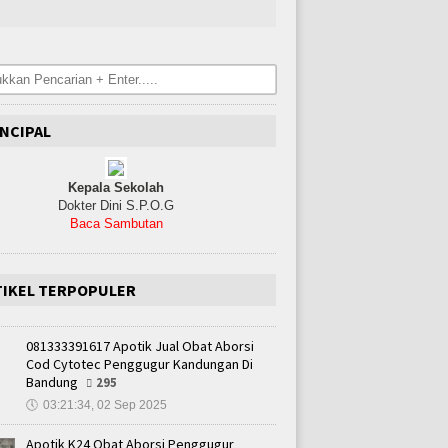
NCIPAL
Kepala Sekolah
Dokter Dini S.P.O.G
Baca Sambutan
TIKEL TERPOPULER
081333391617 Apotik Jual Obat Aborsi
Cod Cytotec Penggugur Kandungan Di
Bandung
295
🕔
03:21:34, 02 Sep 2025
Apotik K24 Obat Aborsi Penggugur