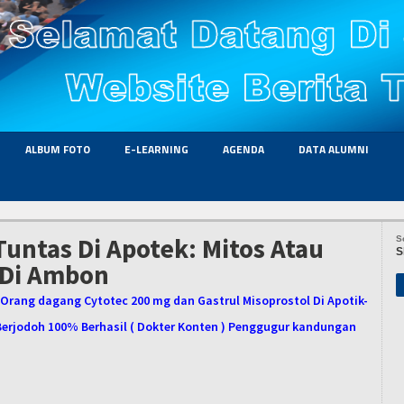
ALBUM FOTO
E-LEARNING
AGENDA
DATA ALUMNI
untas Di Apotek: Mitos Atau
S
S
 Di Ambon
Orang dagang Cytotec 200 mg dan Gastrul Misoprostol Di Apotik-
erjodoh 100% Berhasil ( Dokter Konten ) Penggugur kandungan