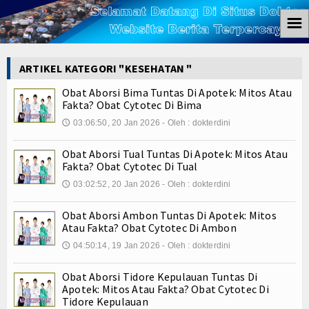
☰
Home
ARTIKEL KATEGORI "KESEHATAN "
Berita
Obat Aborsi Bima Tuntas Di Apotek: Mitos Atau
Fakta? Obat Cytotec Di Bima
Ham
03:06:50, 20 Jan 2026 - Oleh : dokterdini
🕔
Kemiskinan
Obat Aborsi Tual Tuntas Di Apotek: Mitos Atau
Fakta? Obat Cytotec Di Tual
Koruptor
03:02:52, 20 Jan 2026 - Oleh : dokterdini
🕔
Ekonomi
Obat Aborsi Ambon Tuntas Di Apotek: Mitos
Atau Fakta? Obat Cytotec Di Ambon
Politik
04:50:14, 19 Jan 2026 - Oleh : dokterdini
🕔
Hukum
Obat Aborsi Tidore Kepulauan Tuntas Di
Apotek: Mitos Atau Fakta? Obat Cytotec Di
Tutorial
Tidore Kepulauan