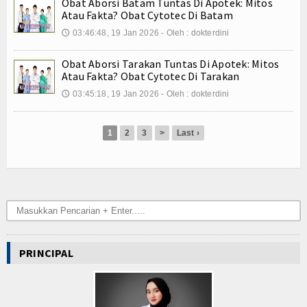
Kuliner
Obat Aborsi Batam Tuntas Di Apotek: Mitos
Atau Fakta? Obat Cytotec Di Batam
Dalam Negeri
03:46:48, 19 Jan 2026 - Oleh : dokterdini
🕔
Luar Negeri
Obat Aborsi Tarakan Tuntas Di Apotek: Mitos
Atau Fakta? Obat Cytotec Di Tarakan
Hubungi Kami
03:45:18, 19 Jan 2026 - Oleh : dokterdini
🕔
1
2
3
>
Last ›
PRINCIPAL