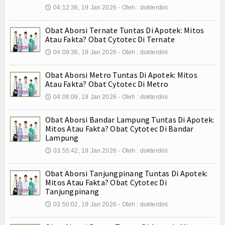
04:12:36, 19 Jan 2026 - Oleh : dokterdini
🕔
Internasional
Obat Aborsi Ternate Tuntas Di Apotek: Mitos
Teknologi
Atau Fakta? Obat Cytotec Di Ternate
04:09:36, 19 Jan 2026 - Oleh : dokterdini
Koleksi Video
🕔
Obat Aborsi Metro Tuntas Di Apotek: Mitos
Album Foto
Atau Fakta? Obat Cytotec Di Metro
E-Learning
04:06:09, 19 Jan 2026 - Oleh : dokterdini
🕔
Agenda
Obat Aborsi Bandar Lampung Tuntas Di Apotek:
Mitos Atau Fakta? Obat Cytotec Di Bandar
Lampung
Data Alumni
03:55:42, 19 Jan 2026 - Oleh : dokterdini
🕔
Konsultasi
Obat Aborsi Tanjungpinang Tuntas Di Apotek:
Mitos Atau Fakta? Obat Cytotec Di
Lainnya
Tanjungpinang
Kesehatan
03:50:02, 19 Jan 2026 - Oleh : dokterdini
🕔