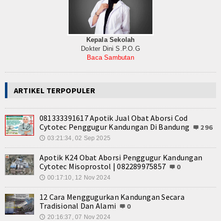
Kepala Sekolah
Dokter Dini S.P.O.G
Baca Sambutan
ARTIKEL TERPOPULER
081333391617 Apotik Jual Obat Aborsi Cod
Cytotec Penggugur Kandungan Di Bandung
296
03:21:34, 02 Sep 2025
🕔
Apotik K24 Obat Aborsi Penggugur Kandungan
Cytotec Misoprostol | 082289975857
0
00:17:10, 12 Nov 2024
🕔
12 Cara Menggugurkan Kandungan Secara
Tradisional Dan Alami
0
20:16:37, 07 Nov 2024
🕔