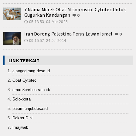
7 Nama Merek Obat Misoprostol Cytotec Untuk
Gugurkan Kandungan
0
05:13:53, 04 Mar 2025
🕔
Iran Dorong Palestina Terus Lawan Israel
0
09:15:57, 24 Jul 2014
🕔
LINK TERKAIT
cibogogirang.desa.id
Obat Cytotec
sman3brebes.sch.id/
Solokkota
pasirmunjul.desa.id
Dokter Dini
Imajiweb