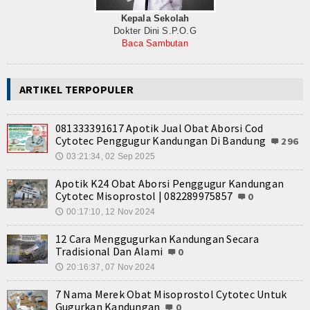
Kepala Sekolah
Dokter Dini S.P.O.G
Baca Sambutan
ARTIKEL TERPOPULER
081333391617 Apotik Jual Obat Aborsi Cod
Cytotec Penggugur Kandungan Di Bandung
296
03:21:34, 02 Sep 2025
🕔
Apotik K24 Obat Aborsi Penggugur Kandungan
Cytotec Misoprostol | 082289975857
0
00:17:10, 12 Nov 2024
🕔
12 Cara Menggugurkan Kandungan Secara
Tradisional Dan Alami
0
20:16:37, 07 Nov 2024
🕔
7 Nama Merek Obat Misoprostol Cytotec Untuk
Gugurkan Kandungan
0