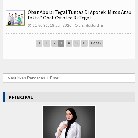
Kuliner
Obat Aborsi Tegal Tuntas Di Apotek: Mitos Atau
Dalam Negeri
Fakta? Obat Cytotec Di Tegal
21:56:31, 18 Jan 2026 - Oleh : dokterdini
🕔
Luar Negeri
Hubungi Kami
<
1
2
3
4
5
>
Last ›
PRINCIPAL