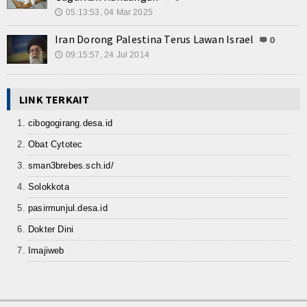
05:13:53, 04 Mar 2025
🕔
Iran Dorong Palestina Terus Lawan Israel
0
09:15:57, 24 Jul 2014
🕔
LINK TERKAIT
cibogogirang.desa.id
Obat Cytotec
sman3brebes.sch.id/
Solokkota
pasirmunjul.desa.id
Dokter Dini
Imajiweb