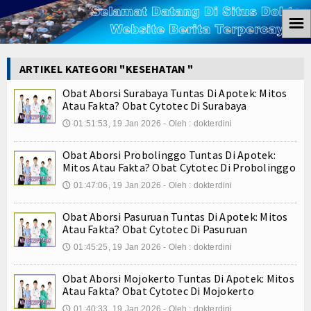
☰
Home
ARTIKEL KATEGORI "KESEHATAN "
Berita
Obat Aborsi Surabaya Tuntas Di Apotek: Mitos
Atau Fakta? Obat Cytotec Di Surabaya
Ham
01:51:53, 19 Jan 2026 - Oleh : dokterdini
🕔
Kemiskinan
Obat Aborsi Probolinggo Tuntas Di Apotek:
Mitos Atau Fakta? Obat Cytotec Di Probolinggo
Koruptor
01:47:06, 19 Jan 2026 - Oleh : dokterdini
🕔
Ekonomi
Obat Aborsi Pasuruan Tuntas Di Apotek: Mitos
Atau Fakta? Obat Cytotec Di Pasuruan
Politik
01:45:25, 19 Jan 2026 - Oleh : dokterdini
🕔
Hukum
Obat Aborsi Mojokerto Tuntas Di Apotek: Mitos
Atau Fakta? Obat Cytotec Di Mojokerto
Tutorial
01:40:33, 19 Jan 2026 - Oleh : dokterdini
🕔