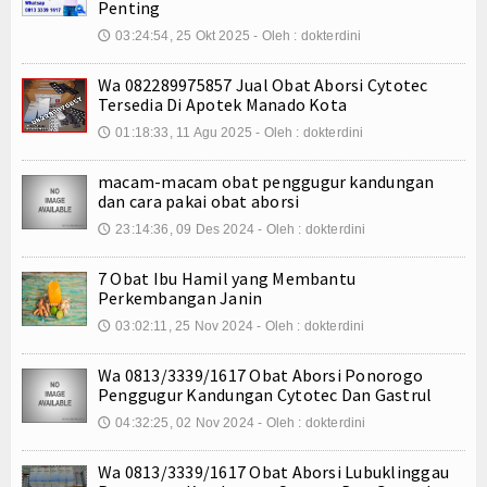
Penting
Internasional
03:24:54, 25 Okt 2025 - Oleh : dokterdini
🕔
Teknologi
Wa 082289975857 Jual Obat Aborsi Cytotec
Tersedia Di Apotek Manado Kota
Koleksi Video
01:18:33, 11 Agu 2025 - Oleh : dokterdini
🕔
Album Foto
macam-macam obat penggugur kandungan
dan cara pakai obat aborsi
E-Learning
23:14:36, 09 Des 2024 - Oleh : dokterdini
🕔
Agenda
7 Obat Ibu Hamil yang Membantu
Perkembangan Janin
Data Alumni
03:02:11, 25 Nov 2024 - Oleh : dokterdini
🕔
Konsultasi
Wa 0813/3339/1617 Obat Aborsi Ponorogo
Penggugur Kandungan Cytotec Dan Gastrul
Lainnya
04:32:25, 02 Nov 2024 - Oleh : dokterdini
🕔
Kesehatan
Wa 0813/3339/1617 Obat Aborsi Lubuklinggau