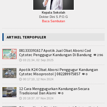
Kepala Sekolah
Dokter Dini S.P.O.G
Baca Sambutan
ARTIKEL TERPOPULER
081333391617 Apotik Jual Obat Aborsi Cod
Cytotec Penggugur Kandungan Di Bandung
296
03:21:34, 02 Sep 2025
🕔
Apotik K24 Obat Aborsi Penggugur Kandungan
Cytotec Misoprostol | 082289975857
0
00:17:10, 12 Nov 2024
🕔
12 Cara Menggugurkan Kandungan Secara
Tradisional Dan Alami
0
20:16:37, 07 Nov 2024
🕔