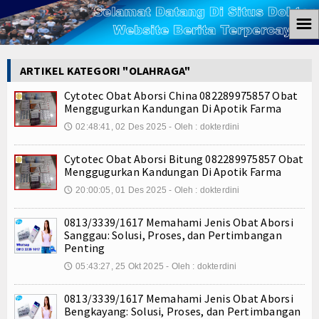
☰
Home
ARTIKEL KATEGORI "OLAHRAGA"
Berita
Cytotec Obat Aborsi China 082289975857 Obat
Menggugurkan Kandungan Di Apotik Farma
Ham
02:48:41, 02 Des 2025 - Oleh : dokterdini
🕔
Kemiskinan
Cytotec Obat Aborsi Bitung 082289975857 Obat
Menggugurkan Kandungan Di Apotik Farma
Koruptor
20:00:05, 01 Des 2025 - Oleh : dokterdini
🕔
Ekonomi
0813/3339/1617 Memahami Jenis Obat Aborsi
Sanggau: Solusi, Proses, dan Pertimbangan
Politik
Penting
05:43:27, 25 Okt 2025 - Oleh : dokterdini
🕔
Hukum
0813/3339/1617 Memahami Jenis Obat Aborsi
Tutorial
Bengkayang: Solusi, Proses, dan Pertimbangan