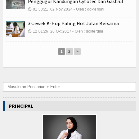
Kuliner
Penggugur Kandungan Cytotec Dan Gastrul
01:33:21, 02 Nov 2024 - Oleh : dokterdini
🕔
Dalam Negeri
3 Cewek K-Pop Paling Hot Jalan Bersama
Luar Negeri
12:01:26, 26 Okt 2017 - Oleh : dokterdini
🕔
Hubungi Kami
1
2
>
PRINCIPAL