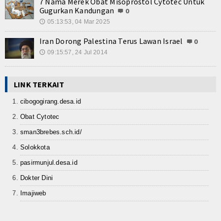
7 Nama Merek Obat Misoprostol Cytotec Untuk
Gugurkan Kandungan
0
05:13:53, 04 Mar 2025
🕔
Iran Dorong Palestina Terus Lawan Israel
0
09:15:57, 24 Jul 2014
🕔
LINK TERKAIT
cibogogirang.desa.id
Obat Cytotec
sman3brebes.sch.id/
Solokkota
pasirmunjul.desa.id
Dokter Dini
Imajiweb